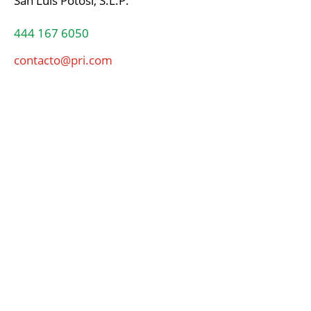
San Luis Potosí, S.L.P.
444 167 6050
contacto@pri.com