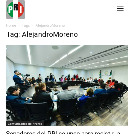
Home
Tags
AlejandroMoreno
Tag: AlejandroMoreno
Comunicados de Prensa
Senadores del PRI se unen para resistir la