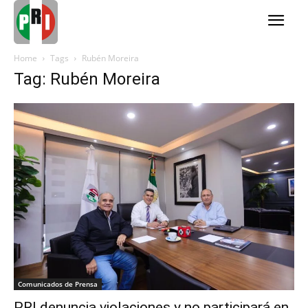
Home
Tags
Rubén Moreira
Tag: Rubén Moreira
Comunicados de Prensa
PRI denuncia violaciones y no participará en