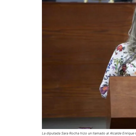
La diputada Sara Rocha hizo un llamado al Alcalde Enrique G