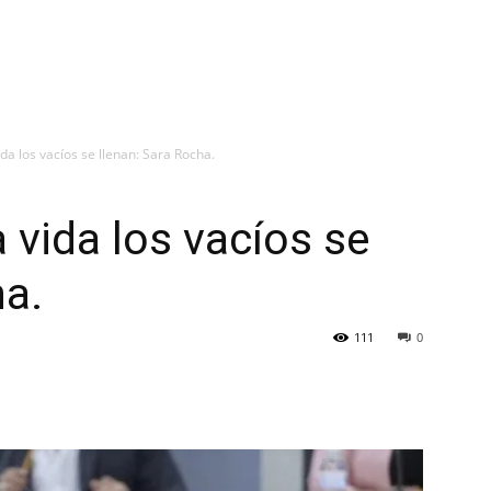
 Partido
Estrados Digitales
Proceso Electoral
vida los vacíos se llenan: Sara Rocha.
a vida los vacíos se
ha.
111
0