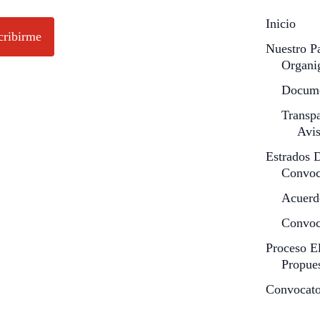
Inicio
cribirme
Nuestro Pa
Organi
Docume
Transp
Avis
Estrados D
Convoc
Acuerd
Convoca
Proceso El
Propue
Convocator