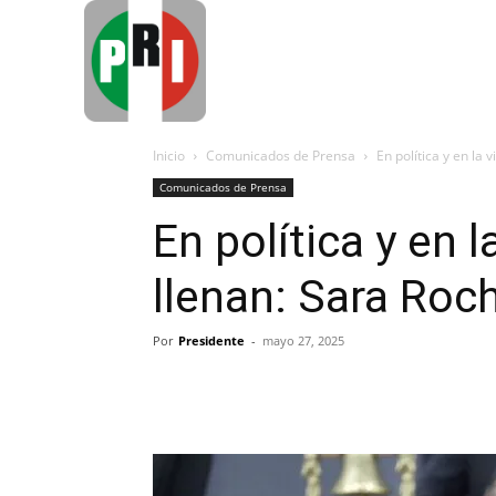
Inicio
Nuestro
Inicio
Comunicados de Prensa
En política y en la 
Comunicados de Prensa
En política y en l
llenan: Sara Roc
Por
Presidente
-
mayo 27, 2025