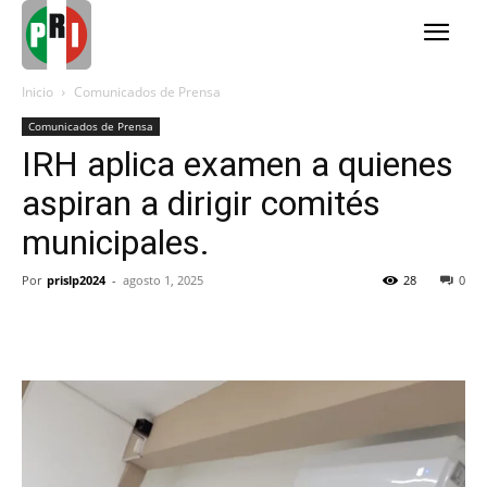
Inicio
Comunicados de Prensa
Comunicados de Prensa
IRH aplica examen a quienes
aspiran a dirigir comités
municipales.
Por
prislp2024
-
agosto 1, 2025
28
0