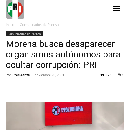
Inicio
Comunicados de Prensa
Comunicados de Prensa
Morena busca desaparecer
organismos autónomos para
ocultar corrupción: PRI
Por
Presidente
-
noviembre 26, 2024
174
0